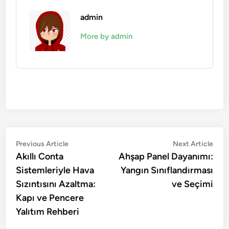
admin
More by admin
Yazı
Previous
Nex
Previous Article
Next Article
article:
artic
Akıllı Conta
Ahşap Panel Dayanımı:
gezinmesi
Sistemleriyle Hava
Yangın Sınıflandırması
Sızıntısını Azaltma:
ve Seçimi
Kapı ve Pencere
Yalıtım Rehberi