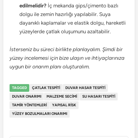
edilmelidir?
İç mekanda gips/çimento bazlı
dolgu ile zemin hazırlığı yapılabilir. Suya
dayanıklı kaplamalar ve elastik dolgu, hareketli
yüzeylerde çatlak oluşumunu azaltabilir.
İsterseniz bu süreci birlikte planlayalım. Şimdi bir
yüzey incelemesi için bize ulaşın ve ihtiyaçlarınıza
uygun bir onarım planı oluşturalım.
TAGGED
ÇATLAK TESPITI
DUVAR HASAR TESPITI
DUVAR ONARIMI
MALZEME SECIMI
SU HASARI TESPITI
TAMIR YÖNTEMLERI
YAPISAL RISK
YÜZEY BOZULMALARI ONARIMI