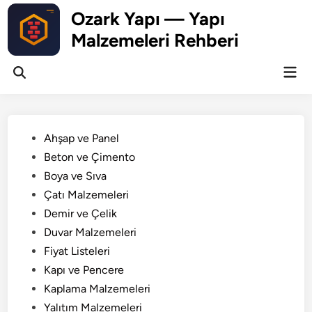
Skip
Ozark Yapı — Yapı
to
Malzemeleri Rehberi
content
Mai
Open
Men
Search
Posted
Ahşap ve Panel
in
Beton ve Çimento
Boya ve Sıva
Çatı Malzemeleri
Demir ve Çelik
Duvar Malzemeleri
Fiyat Listeleri
Kapı ve Pencere
Kaplama Malzemeleri
Yalıtım Malzemeleri