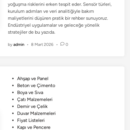
yoğuşma risklerini erken tespit eder. Sensör türleri,
kurulum adımları ve veri analitiğiyle bakım
maliyetlerini düşüren pratik bir rehber sunuyoruz.
Endüstriyel uygulamalar ve geleceğe yönelik
stratejiler de bu yazıda.
by
admin
•
8 Mart 2026
•
0
P
Ahşap ve Panel
o
Beton ve Çimento
s
Boya ve Sıva
t
Çatı Malzemeleri
e
Demir ve Çelik
d
Duvar Malzemeleri
i
Fiyat Listeleri
n
Kapı ve Pencere