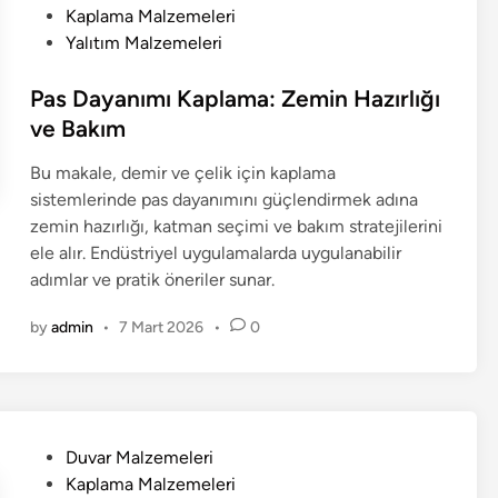
Kaplama Malzemeleri
Yalıtım Malzemeleri
Pas Dayanımı Kaplama: Zemin Hazırlığı
ve Bakım
Bu makale, demir ve çelik için kaplama
sistemlerinde pas dayanımını güçlendirmek adına
zemin hazırlığı, katman seçimi ve bakım stratejilerini
ele alır. Endüstriyel uygulamalarda uygulanabilir
adımlar ve pratik öneriler sunar.
by
admin
•
7 Mart 2026
•
0
P
Duvar Malzemeleri
o
Kaplama Malzemeleri