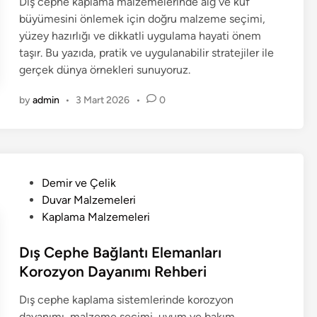
Dış cephe kaplama malzemelerinde alg ve küf
i
büyümesini önlemek için doğru malzeme seçimi,
n
yüzey hazırlığı ve dikkatli uygulama hayati önem
taşır. Bu yazıda, pratik ve uygulanabilir stratejiler ile
gerçek dünya örnekleri sunuyoruz.
by
admin
•
3 Mart 2026
•
0
P
Demir ve Çelik
o
Duvar Malzemeleri
s
Kaplama Malzemeleri
t
e
Dış Cephe Bağlantı Elemanları
d
Korozyon Dayanımı Rehberi
i
Dış cephe kaplama sistemlerinde korozyon
n
dayanımı, malzeme seçimi, uyum ve bakım