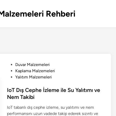
Malzemeleri Rehberi
P
Duvar Malzemeleri
o
Kaplama Malzemeleri
s
Yalıtım Malzemeleri
t
e
IoT Dış Cephe İzleme ile Su Yalıtımı ve
d
Nem Takibi
i
IoT tabanlı dış cephe izleme, su yalıtımı ve nem
n
performansını uzun vadede takip ederek sızıntı ve