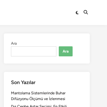
Switch
Open
to
Search
dark
mode
Ara
Ara
Son Yazılar
Mantolama Sistemlerinde Buhar
Difüzyonu Ölçümü ve İzlenmesi
Dış Cephe Astar Seçimi: En Etkili