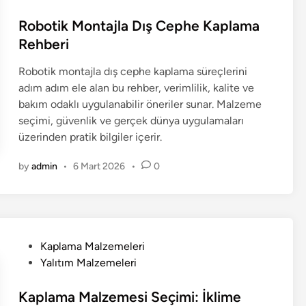
s
t
Robotik Montajla Dış Cephe Kaplama
e
Rehberi
d
Robotik montajla dış cephe kaplama süreçlerini
i
adım adım ele alan bu rehber, verimlilik, kalite ve
n
bakım odaklı uygulanabilir öneriler sunar. Malzeme
seçimi, güvenlik ve gerçek dünya uygulamaları
üzerinden pratik bilgiler içerir.
by
admin
•
6 Mart 2026
•
0
P
Kaplama Malzemeleri
o
Yalıtım Malzemeleri
s
t
Kaplama Malzemesi Seçimi: İklime