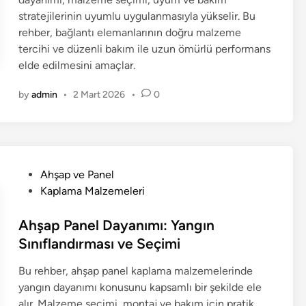
stratejilerinin uyumlu uygulanmasıyla yükselir. Bu
rehber, bağlantı elemanlarının doğru malzeme
tercihi ve düzenli bakım ile uzun ömürlü performans
elde edilmesini amaçlar.
by
admin
•
2 Mart 2026
•
0
P
Ahşap ve Panel
o
Kaplama Malzemeleri
s
t
Ahşap Panel Dayanımı: Yangın
e
Sınıflandırması ve Seçimi
d
Bu rehber, ahşap panel kaplama malzemelerinde
i
yangın dayanımı konusunu kapsamlı bir şekilde ele
n
alır. Malzeme seçimi, montaj ve bakım için pratik