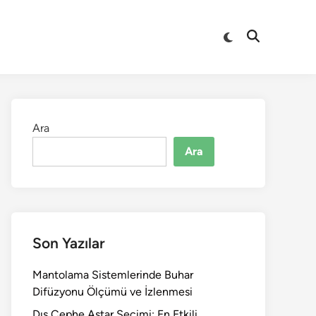
Switch
Open
to
Search
dark
mode
Ara
Ara
Son Yazılar
Mantolama Sistemlerinde Buhar
Difüzyonu Ölçümü ve İzlenmesi
Dış Cephe Astar Seçimi: En Etkili