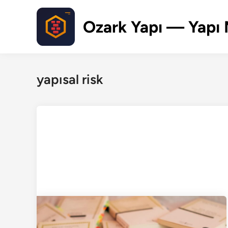
Skip
to
Ozark Yapı — Yapı 
content
yapısal risk