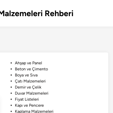
Malzemeleri Rehberi
P
Ahşap ve Panel
o
Beton ve Çimento
s
Boya ve Sıva
t
Çatı Malzemeleri
e
Demir ve Çelik
d
Duvar Malzemeleri
i
Fiyat Listeleri
n
Kapı ve Pencere
Kaplama Malzemeleri