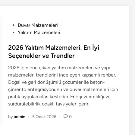
P
Duvar Malzemeleri
o
Yalıtım Malzemeleri
s
t
2026 Yalıtım Malzemeleri: En İyi
e
Seçenekler ve Trendler
d
2026 için öne çıkan yalıtım malzemeleri ve yapı
i
malzemeleri trendlerini inceleyen kapsamlı rehber.
n
Doğal ve geri dönüşümlü çözümler ile beton-
çimento entegrasyonunu ve duvar malzemeleri için
pratik uygulamaları keşfedin. Enerji verimliliği ve
sürdürülebilirlik odaklı tavsiyeler içerir.
by
admin
•
5 Ocak 2026
•
0