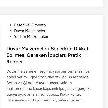
P
Beton ve Çimento
o
Duvar Malzemeleri
s
Yalıtım Malzemeleri
t
e
Duvar Malzemeleri Seçerken Dikkat
d
Edilmesi Gereken İpuçları: Pratik
i
Rehber
n
Duvar malzemeleri seçimi, yapı performansını ve
enerji verimliliğini doğrudan etkiler. Bu rehberde
Beton ve Çimento uyumundan yalıtım
malzemelerine kadar kapsamlı ipuçları ve gerçek
dünya uygulamaları sunuyoruz. Pratik kontrol
listeleriyle sizi doğru tercihe yönlendireceğiz.