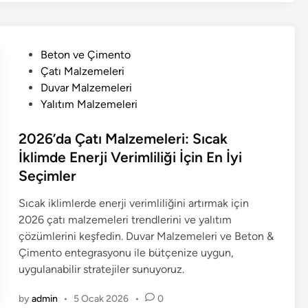
P
Beton ve Çimento
o
Çatı Malzemeleri
s
Duvar Malzemeleri
t
Yalıtım Malzemeleri
e
d
2026’da Çatı Malzemeleri: Sıcak
i
İklimde Enerji Verimliliği İçin En İyi
n
Seçimler
Sıcak iklimlerde enerji verimliliğini artırmak için
2026 çatı malzemeleri trendlerini ve yalıtım
çözümlerini keşfedin. Duvar Malzemeleri ve Beton &
Çimento entegrasyonu ile bütçenize uygun,
uygulanabilir stratejiler sunuyoruz.
by
admin
•
5 Ocak 2026
•
0