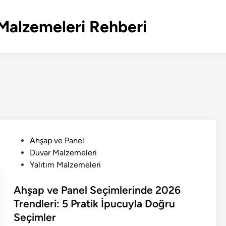
Malzemeleri Rehberi
P
Ahşap ve Panel
o
Duvar Malzemeleri
s
Yalıtım Malzemeleri
t
e
Ahşap ve Panel Seçimlerinde 2026
d
Trendleri: 5 Pratik İpucuyla Doğru
i
Seçimler
n