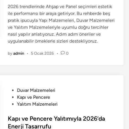
2026 trendlerinde Ahşap ve Panel seçimleri estetik
ile performansı bir araya getiriyor. Bu rehberde beş
pratik ipucuyla Yapı Malzemeleri, Duvar Malzemeleri
ve Yalıtım Malzemeleriyle uyumlu doğru tercihler
nasıl yapılır anlatıyoruz. Adım adım öneriler ve
uygulanabilir örneklerle sizleri destekliyoruz.
by
admin
•
5 Ocak 2026
•
0
P
Duvar Malzemeleri
o
Kapı ve Pencere
s
Yalıtım Malzemeleri
t
e
Kapı ve Pencere Yalıtımıyla 2026’da
d
Enerji Tasarrufu