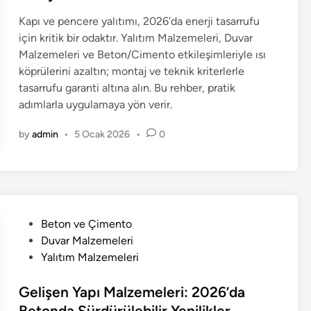
i
Kapı ve pencere yalıtımı, 2026’da enerji tasarrufu
n
için kritik bir odaktır. Yalıtım Malzemeleri, Duvar
Malzemeleri ve Beton/Cimento etkileşimleriyle ısı
köprülerini azaltın; montaj ve teknik kriterlerle
tasarrufu garanti altına alın. Bu rehber, pratik
adımlarla uygulamaya yön verir.
by
admin
•
5 Ocak 2026
•
0
P
Beton ve Çimento
o
Duvar Malzemeleri
s
Yalıtım Malzemeleri
t
e
Gelişen Yapı Malzemeleri: 2026’da
d
Betonda Sürdürülebilir Yenilikler