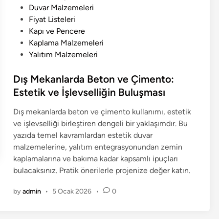
d
Duvar Malzemeleri
i
Fiyat Listeleri
n
Kapı ve Pencere
Kaplama Malzemeleri
Yalıtım Malzemeleri
Dış Mekanlarda Beton ve Çimento:
Estetik ve İşlevselliğin Buluşması
Dış mekanlarda beton ve çimento kullanımı, estetik
ve işlevselliği birleştiren dengeli bir yaklaşımdır. Bu
yazıda temel kavramlardan estetik duvar
malzemelerine, yalıtım entegrasyonundan zemin
kaplamalarına ve bakıma kadar kapsamlı ipuçları
bulacaksınız. Pratik önerilerle projenize değer katın.
by
admin
•
5 Ocak 2026
•
0