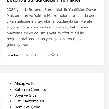
i
2026 yılında Betonda Sürdürülebilir Yenilikler, Duvar
n
Malzemeleri ve Yalıtım Malzemeleri alanlarında öne
çıkan gelişmeleri, uygulama ipuçlarıyla birlikte ele
alıyoruz. Düşük karbonlu çimentolar, hafif duvar
malzemeleri ve gelişmiş yalıtım çözümleri ile
projelerinizi nasıl daha yeşil yapabileceğinizi
gösteriyoruz.
by
admin
•
5 Ocak 2026
•
0
P
Ahşap ve Panel
o
Beton ve Çimento
s
Boya ve Sıva
t
Çatı Malzemeleri
e
Demir ve Çelik