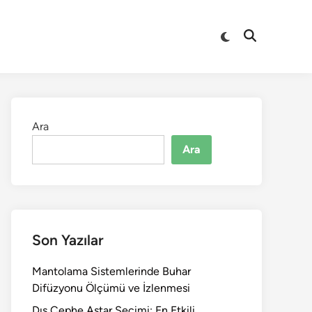
Switch
Open
to
Search
dark
mode
Ara
Ara
Son Yazılar
Mantolama Sistemlerinde Buhar
Difüzyonu Ölçümü ve İzlenmesi
Dış Cephe Astar Seçimi: En Etkili