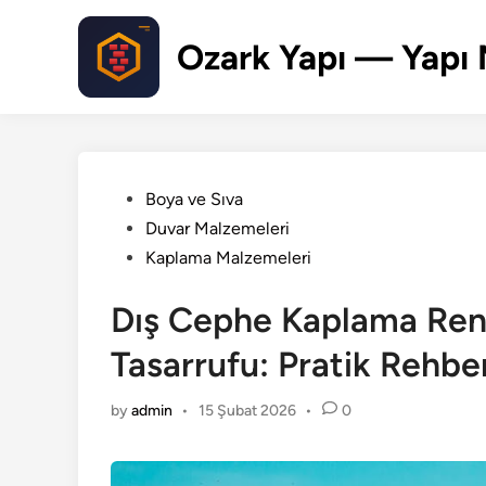
Skip
to
Ozark Yapı — Yapı 
content
Posted
Boya ve Sıva
in
Duvar Malzemeleri
Kaplama Malzemeleri
Dış Cephe Kaplama Renk
Tasarrufu: Pratik Rehbe
by
admin
•
15 Şubat 2026
•
0