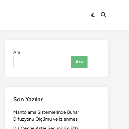
Switch
Open
to
Search
dark
mode
Ara
Ara
Son Yazılar
Mantolama Sistemlerinde Buhar
Difüzyonu Ölçümü ve İzlenmesi
Dış Cephe Astar Seçimi: En Etkili