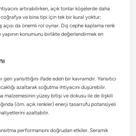
htiyacını artırabilirken, açık tonlar köşelerde daha
coğrafya ve bina tipi için tek bir kural yoktur;
ş açısı da önemli rol oynar. Dış cephe kaplama renk
le yapının konumunu birlikte değerlendirmek en
mı
r geri yansıttığını ifade eden bir kavramdır. Yansıtıcı
caklığı azaltarak soğutma ihtiyacını düşürebilir.
 malzemesinin yüzey bitişi ve dokusu ile de ilişkili
ığında (örn. açık renkler) enerji tasarrufu potansiyeli
liyetlerini azaltabilir.
ansıtma performansını doğrudan etkiler. Seramik