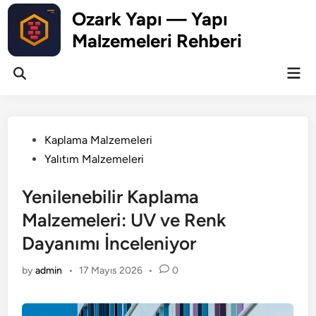
Skip
Ozark Yapı — Yapı
to
Malzemeleri Rehberi
content
Mai
Open
Men
Search
Posted
Kaplama Malzemeleri
in
Yalıtım Malzemeleri
Yenilenebilir Kaplama
Malzemeleri: UV ve Renk
Dayanımı İnceleniyor
by
admin
•
17 Mayıs 2026
•
0