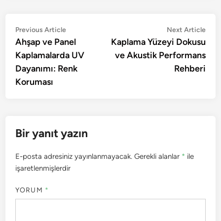
Yazı
Previous
Nex
Previous Article
Next Article
article:
artic
Ahşap ve Panel
Kaplama Yüzeyi Dokusu
gezinmesi
Kaplamalarda UV
ve Akustik Performans
Dayanımı: Renk
Rehberi
Koruması
Bir yanıt yazın
E-posta adresiniz yayınlanmayacak.
Gerekli alanlar
*
ile
işaretlenmişlerdir
YORUM
*