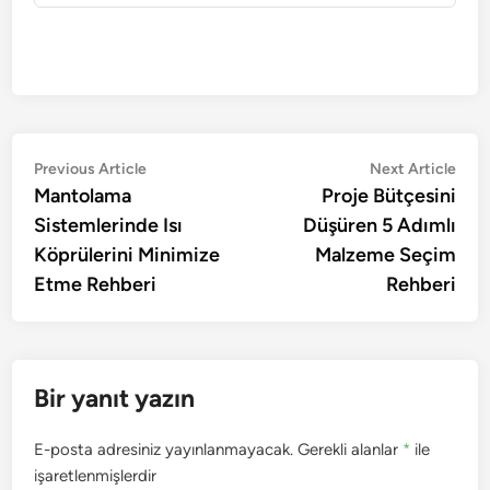
Yazı
Previous
Nex
Previous Article
Next Article
article:
artic
Mantolama
Proje Bütçesini
gezinmesi
Sistemlerinde Isı
Düşüren 5 Adımlı
Köprülerini Minimize
Malzeme Seçim
Etme Rehberi
Rehberi
Bir yanıt yazın
E-posta adresiniz yayınlanmayacak.
Gerekli alanlar
*
ile
işaretlenmişlerdir