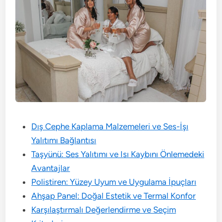
Dış Cephe Kaplama Malzemeleri ve Ses-İşı
Yalıtımı Bağlantısı
Taşyünü: Ses Yalıtımı ve Isı Kaybını Önlemedeki
Avantajlar
Polistiren: Yüzey Uyum ve Uygulama İpuçları
Ahşap Panel: Doğal Estetik ve Termal Konfor
Karşılaştırmalı Değerlendirme ve Seçim