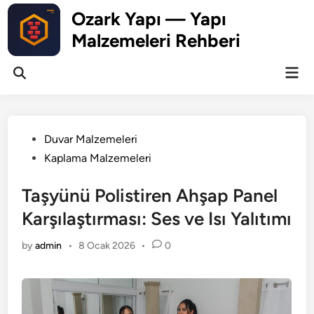
Skip
Ozark Yapı — Yapı
to
Malzemeleri Rehberi
content
Mai
Open
Men
Search
Posted
Duvar Malzemeleri
in
Kaplama Malzemeleri
Taşyünü Polistiren Ahşap Panel
Karşılaştırması: Ses ve Isı Yalıtımı
by
admin
•
8 Ocak 2026
•
0