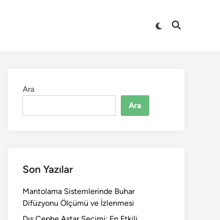
Switch
Open
to
Search
dark
mode
Ara
Ara
Son Yazılar
Mantolama Sistemlerinde Buhar
Difüzyonu Ölçümü ve İzlenmesi
Dış Cephe Astar Seçimi: En Etkili