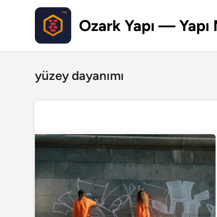
Skip
to
Ozark Yapı — Yapı 
content
yüzey dayanımı