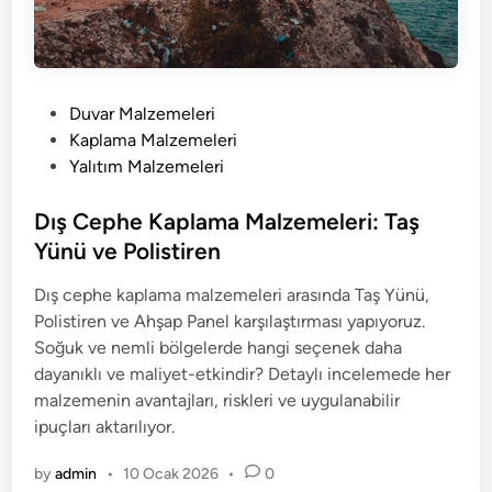
P
Duvar Malzemeleri
o
Kaplama Malzemeleri
s
Yalıtım Malzemeleri
t
e
Dış Cephe Kaplama Malzemeleri: Taş
d
Yünü ve Polistiren
i
Dış cephe kaplama malzemeleri arasında Taş Yünü,
n
Polistiren ve Ahşap Panel karşılaştırması yapıyoruz.
Soğuk ve nemli bölgelerde hangi seçenek daha
dayanıklı ve maliyet-etkindir? Detaylı incelemede her
malzemenin avantajları, riskleri ve uygulanabilir
ipuçları aktarılıyor.
by
admin
•
10 Ocak 2026
•
0