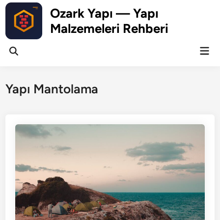
Skip
Ozark Yapı — Yapı
to
Malzemeleri Rehberi
content
Mai
Open
Men
Search
Yapı Mantolama