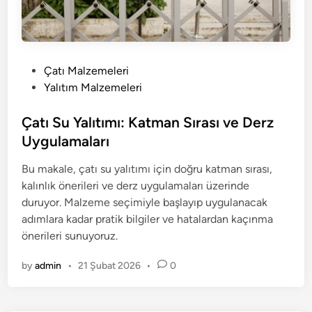
P
Çatı Malzemeleri
o
Yalıtım Malzemeleri
s
t
Çatı Su Yalıtımı: Katman Sırası ve Derz
e
Uygulamaları
d
Bu makale, çatı su yalıtımı için doğru katman sırası,
i
kalınlık önerileri ve derz uygulamaları üzerinde
n
duruyor. Malzeme seçimiyle başlayıp uygulanacak
adımlara kadar pratik bilgiler ve hatalardan kaçınma
önerileri sunuyoruz.
by
admin
•
21 Şubat 2026
•
0