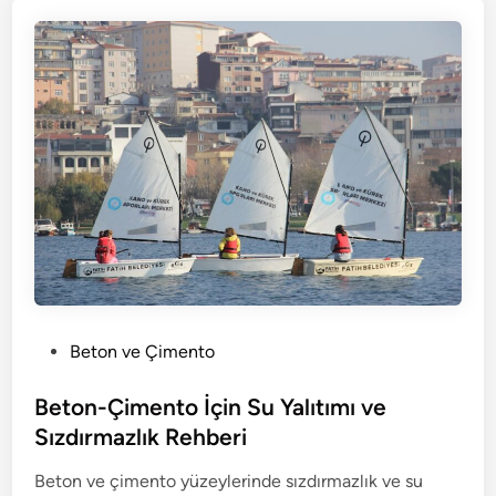
P
Beton ve Çimento
o
s
Beton-Çimento İçin Su Yalıtımı ve
t
Sızdırmazlık Rehberi
e
Beton ve çimento yüzeylerinde sızdırmazlık ve su
d