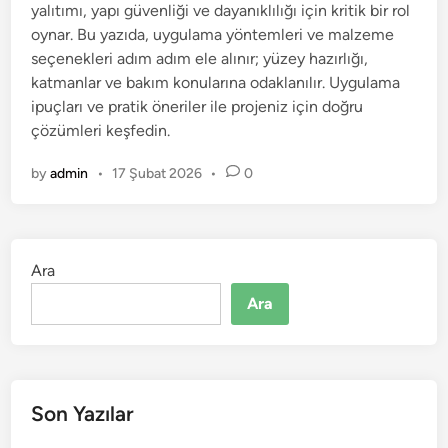
yalıtımı, yapı güvenliği ve dayanıklılığı için kritik bir rol
i
oynar. Bu yazıda, uygulama yöntemleri ve malzeme
n
seçenekleri adım adım ele alınır; yüzey hazırlığı,
katmanlar ve bakım konularına odaklanılır. Uygulama
ipuçları ve pratik öneriler ile projeniz için doğru
çözümleri keşfedin.
by
admin
•
17 Şubat 2026
•
0
Ara
Ara
Son Yazılar