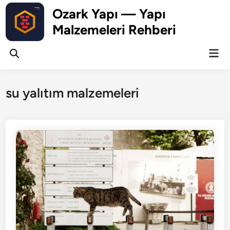
Skip
Ozark Yapı — Yapı
to
Malzemeleri Rehberi
content
Mai
Open
Men
Search
su yalıtım malzemeleri