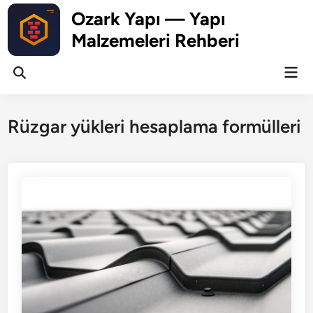
Skip
Ozark Yapı — Yapı
to
Malzemeleri Rehberi
content
Mai
Open
Men
Search
Rüzgar yükleri hesaplama formülleri