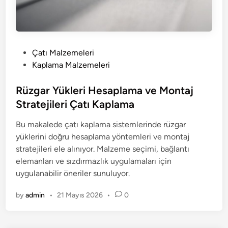
P
Çatı Malzemeleri
o
Kaplama Malzemeleri
s
t
Rüzgar Yükleri Hesaplama ve Montaj
e
Stratejileri Çatı Kaplama
d
Bu makalede çatı kaplama sistemlerinde rüzgar
i
yüklerini doğru hesaplama yöntemleri ve montaj
n
stratejileri ele alınıyor. Malzeme seçimi, bağlantı
elemanları ve sızdırmazlık uygulamaları için
uygulanabilir öneriler sunuluyor.
by
admin
•
21 Mayıs 2026
•
0