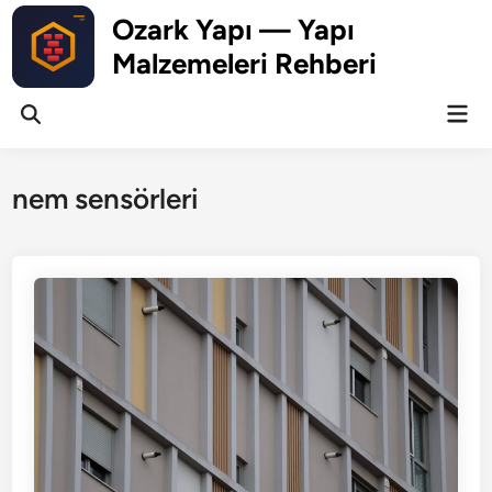
Skip
Ozark Yapı — Yapı
to
Malzemeleri Rehberi
content
Mai
Open
Men
Search
nem sensörleri