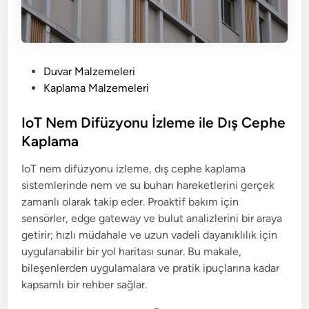
P
Duvar Malzemeleri
o
Kaplama Malzemeleri
s
t
IoT Nem Difüzyonu İzleme ile Dış Cephe
e
Kaplama
d
IoT nem difüzyonu izleme, dış cephe kaplama
i
sistemlerinde nem ve su buharı hareketlerini gerçek
n
zamanlı olarak takip eder. Proaktif bakım için
sensörler, edge gateway ve bulut analizlerini bir araya
getirir; hızlı müdahale ve uzun vadeli dayanıklılık için
uygulanabilir bir yol haritası sunar. Bu makale,
bileşenlerden uygulamalara ve pratik ipuçlarına kadar
kapsamlı bir rehber sağlar.