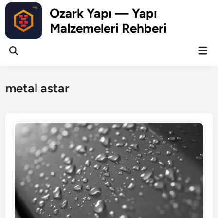
Skip
Ozark Yapı — Yapı
to
Malzemeleri Rehberi
content
Mai
Open
Men
Search
metal astar