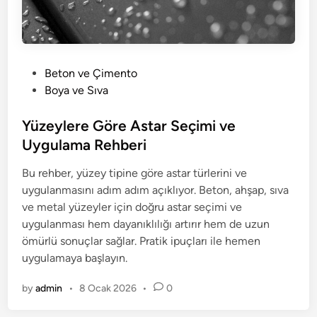
P
Beton ve Çimento
o
Boya ve Sıva
s
t
Yüzeylere Göre Astar Seçimi ve
e
Uygulama Rehberi
d
Bu rehber, yüzey tipine göre astar türlerini ve
i
uygulanmasını adım adım açıklıyor. Beton, ahşap, sıva
n
ve metal yüzeyler için doğru astar seçimi ve
uygulanması hem dayanıklılığı artırır hem de uzun
ömürlü sonuçlar sağlar. Pratik ipuçları ile hemen
uygulamaya başlayın.
by
admin
•
8 Ocak 2026
•
0