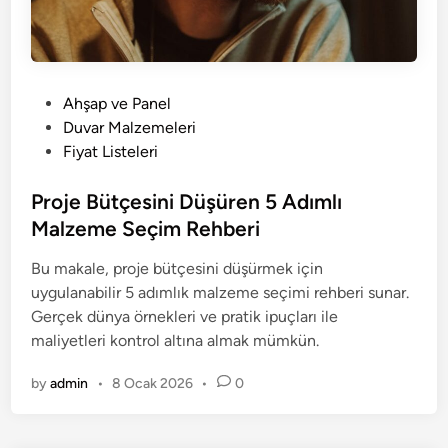
P
Ahşap ve Panel
o
Duvar Malzemeleri
s
Fiyat Listeleri
t
e
Proje Bütçesini Düşüren 5 Adımlı
d
Malzeme Seçim Rehberi
i
Bu makale, proje bütçesini düşürmek için
n
uygulanabilir 5 adımlık malzeme seçimi rehberi sunar.
Gerçek dünya örnekleri ve pratik ipuçları ile
maliyetleri kontrol altına almak mümkün.
by
admin
•
8 Ocak 2026
•
0