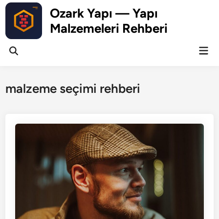
Skip
Ozark Yapı — Yapı
to
Malzemeleri Rehberi
content
Mai
Open
Men
Search
malzeme seçimi rehberi