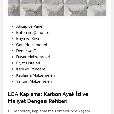
P
Ahşap ve Panel
o
Beton ve Çimento
s
Boya ve Sıva
t
Çatı Malzemeleri
e
Demir ve Çelik
d
Duvar Malzemeleri
i
Fiyat Listeleri
n
Kapı ve Pencere
Kaplama Malzemeleri
Yalıtım Malzemeleri
LCA Kaplama: Karbon Ayak İzi ve
Maliyet Dengesi Rehberi
Bu rehberde, kaplama malzemelerinde Yaşam