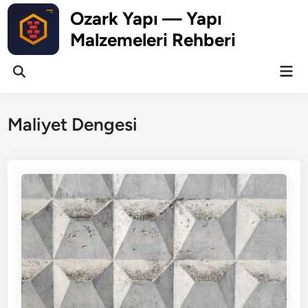
Skip
Ozark Yapı — Yapı
to
Malzemeleri Rehberi
content
Mai
Open
Men
Search
Maliyet Dengesi