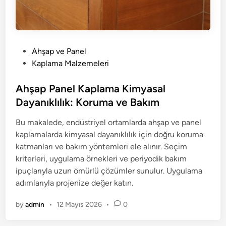
P
Ahşap ve Panel
o
Kaplama Malzemeleri
s
t
Ahşap Panel Kaplama Kimyasal
e
Dayanıklılık: Koruma ve Bakım
d
Bu makalede, endüstriyel ortamlarda ahşap ve panel
i
kaplamalarda kimyasal dayanıklılık için doğru koruma
n
katmanları ve bakım yöntemleri ele alınır. Seçim
kriterleri, uygulama örnekleri ve periyodik bakım
ipuçlarıyla uzun ömürlü çözümler sunulur. Uygulama
adımlarıyla projenize değer katın.
by
admin
•
12 Mayıs 2026
•
0