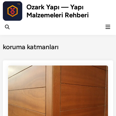
Skip
Ozark Yapı — Yapı
to
Malzemeleri Rehberi
content
Mai
Open
Men
Search
koruma katmanları