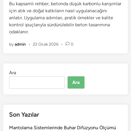
Bu kapsamlı rehber, betonda düşük karbonlu karışımlar
d
için atık ve doğal katkıların nasıl uygulanacağını
i
anlatır. Uygulama adımları, pratik örnekler ve kalite
n
kontrol ipuçlarıyla sürdürülebilir beton tasarımına
odaklanır.
by
admin
•
22 Ocak 2026
•
0
Ara
Ara
Son Yazılar
Mantolama Sistemlerinde Buhar Difüzyonu Ölçümü