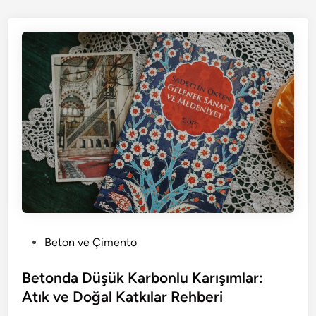
P
Beton ve Çimento
o
s
Betonda Düşük Karbonlu Karışımlar:
t
Atık ve Doğal Katkılar Rehberi
e