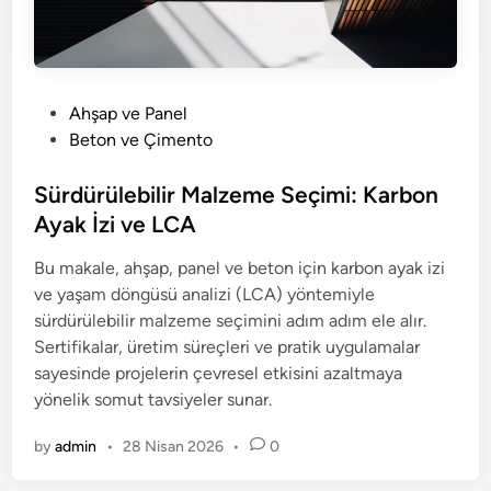
P
Ahşap ve Panel
o
Beton ve Çimento
s
t
Sürdürülebilir Malzeme Seçimi: Karbon
e
Ayak İzi ve LCA
d
Bu makale, ahşap, panel ve beton için karbon ayak izi
i
ve yaşam döngüsü analizi (LCA) yöntemiyle
n
sürdürülebilir malzeme seçimini adım adım ele alır.
Sertifikalar, üretim süreçleri ve pratik uygulamalar
sayesinde projelerin çevresel etkisini azaltmaya
yönelik somut tavsiyeler sunar.
by
admin
•
28 Nisan 2026
•
0