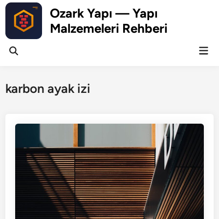
Skip
Ozark Yapı — Yapı
to
Malzemeleri Rehberi
content
Mai
Open
Men
Search
karbon ayak izi