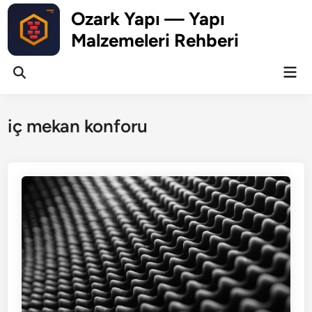
Skip
Ozark Yapı — Yapı
to
Malzemeleri Rehberi
content
Mai
Open
Men
Search
iç mekan konforu