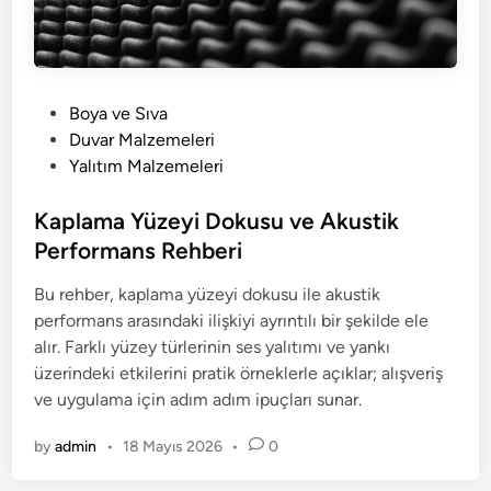
P
Boya ve Sıva
o
Duvar Malzemeleri
s
Yalıtım Malzemeleri
t
e
Kaplama Yüzeyi Dokusu ve Akustik
d
Performans Rehberi
i
Bu rehber, kaplama yüzeyi dokusu ile akustik
n
performans arasındaki ilişkiyi ayrıntılı bir şekilde ele
alır. Farklı yüzey türlerinin ses yalıtımı ve yankı
üzerindeki etkilerini pratik örneklerle açıklar; alışveriş
ve uygulama için adım adım ipuçları sunar.
by
admin
•
18 Mayıs 2026
•
0