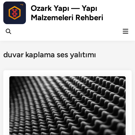
Skip
Ozark Yapı — Yapı
to
Malzemeleri Rehberi
content
Mai
Open
Men
Search
duvar kaplama ses yalıtımı