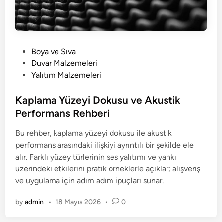
P
Boya ve Sıva
o
Duvar Malzemeleri
s
Yalıtım Malzemeleri
t
e
Kaplama Yüzeyi Dokusu ve Akustik
d
Performans Rehberi
i
Bu rehber, kaplama yüzeyi dokusu ile akustik
n
performans arasındaki ilişkiyi ayrıntılı bir şekilde ele
alır. Farklı yüzey türlerinin ses yalıtımı ve yankı
üzerindeki etkilerini pratik örneklerle açıklar; alışveriş
ve uygulama için adım adım ipuçları sunar.
by
admin
•
18 Mayıs 2026
•
0