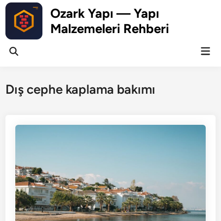
Skip
Ozark Yapı — Yapı
to
Malzemeleri Rehberi
content
Mai
Open
Men
Search
Dış cephe kaplama bakımı