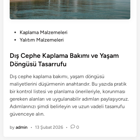
P
Kaplama Malzemeleri
o
Yalıtım Malzemeleri
s
t
Dış Cephe Kaplama Bakımı ve Yaşam
e
Döngüsü Tasarrufu
d
Dış cephe kaplama bakımı, yaşam döngüsü
i
maliyetlerini düşürmenin anahtarıdır. Bu yazıda pratik
n
bir kontrol listesi ve planlama önerileriyle, korunması
gereken alanları ve uygulanabilir adımları paylaşıyoruz.
Adımlarınızı şimdi belirleyin ve uzun vadeli tasarrufu
güvenceye alın.
by
admin
•
13 Şubat 2026
•
0