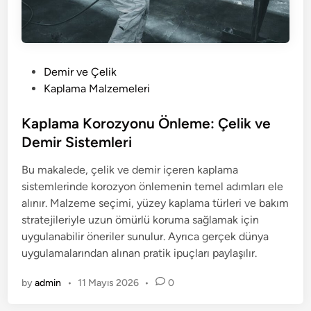
P
Demir ve Çelik
o
Kaplama Malzemeleri
s
t
Kaplama Korozyonu Önleme: Çelik ve
e
Demir Sistemleri
d
Bu makalede, çelik ve demir içeren kaplama
i
sistemlerinde korozyon önlemenin temel adımları ele
n
alınır. Malzeme seçimi, yüzey kaplama türleri ve bakım
stratejileriyle uzun ömürlü koruma sağlamak için
uygulanabilir öneriler sunulur. Ayrıca gerçek dünya
uygulamalarından alınan pratik ipuçları paylaşılır.
by
admin
•
11 Mayıs 2026
•
0