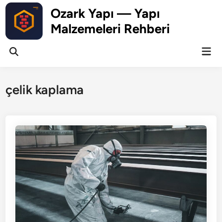
Skip
Ozark Yapı — Yapı
to
Malzemeleri Rehberi
content
Mai
Open
Men
Search
çelik kaplama