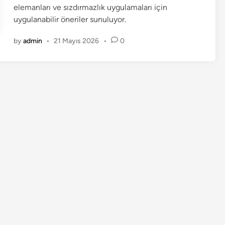
elemanları ve sızdırmazlık uygulamaları için
uygulanabilir öneriler sunuluyor.
by
admin
•
21 Mayıs 2026
•
0