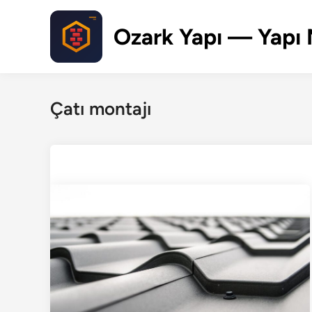
Skip
to
Ozark Yapı — Yapı 
content
Çatı montajı