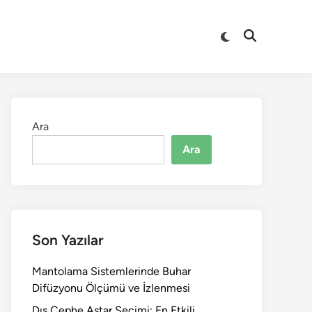
Switch
Open
to
Search
dark
mode
Ara
Ara
Son Yazılar
Mantolama Sistemlerinde Buhar
Difüzyonu Ölçümü ve İzlenmesi
Dış Cephe Astar Seçimi: En Etkili