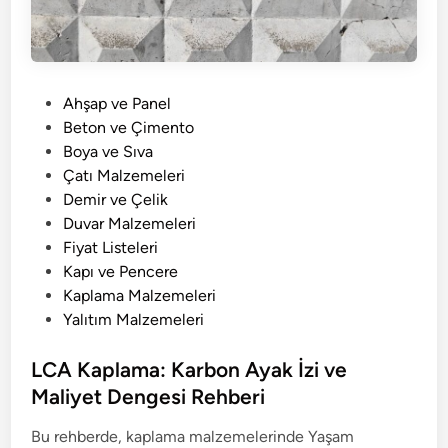
P
Ahşap ve Panel
o
Beton ve Çimento
s
Boya ve Sıva
t
Çatı Malzemeleri
e
Demir ve Çelik
d
Duvar Malzemeleri
i
Fiyat Listeleri
n
Kapı ve Pencere
Kaplama Malzemeleri
Yalıtım Malzemeleri
LCA Kaplama: Karbon Ayak İzi ve
Maliyet Dengesi Rehberi
Bu rehberde, kaplama malzemelerinde Yaşam