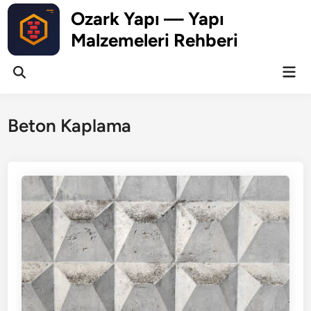
Skip
Ozark Yapı — Yapı
to
Malzemeleri Rehberi
content
Mai
Open
Men
Search
Beton Kaplama