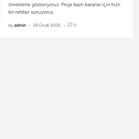
örneklerle gösteriyoruz. Proje bazlı kararlar için hızlı
bir rehber sunuyoruz.
by
admin
•
26 Ocak 2026
•
0