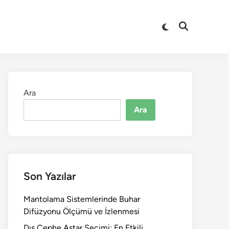
Switch
Open
to
Search
dark
mode
Ara
Ara
Son Yazılar
Mantolama Sistemlerinde Buhar
Difüzyonu Ölçümü ve İzlenmesi
Dış Cephe Astar Seçimi: En Etkili