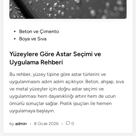
P
Beton ve Çimento
o
Boya ve Sıva
s
t
Yüzeylere Göre Astar Seçimi ve
e
Uygulama Rehberi
d
Bu rehber, yüzey tipine göre astar türlerini ve
i
uygulanmasını adım adım açıklıyor. Beton, ahşap, sıva
n
ve metal yüzeyler için doğru astar seçimi ve
uygulanması hem dayanıklılığı artırır hem de uzun
ömürlü sonuçlar sağlar. Pratik ipuçları ile hemen
uygulamaya başlayın.
by
admin
•
8 Ocak 2026
•
0