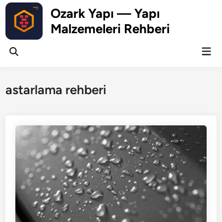
Skip
Ozark Yapı — Yapı
to
Malzemeleri Rehberi
content
Mai
Open
Men
Search
astarlama rehberi