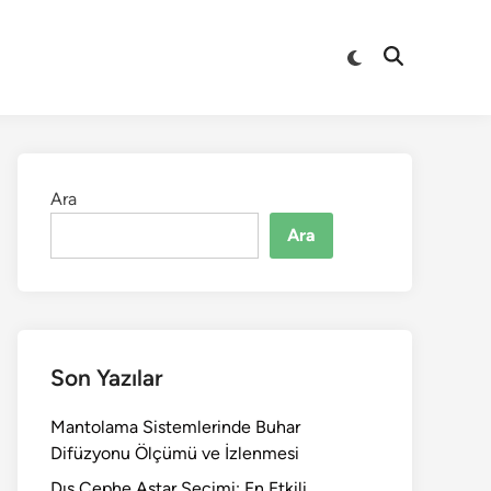
Switch
Open
to
Search
dark
mode
Ara
Ara
Son Yazılar
Mantolama Sistemlerinde Buhar
Difüzyonu Ölçümü ve İzlenmesi
Dış Cephe Astar Seçimi: En Etkili