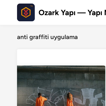
Skip
to
Ozark Yapı — Yapı 
content
anti graffiti uygulama