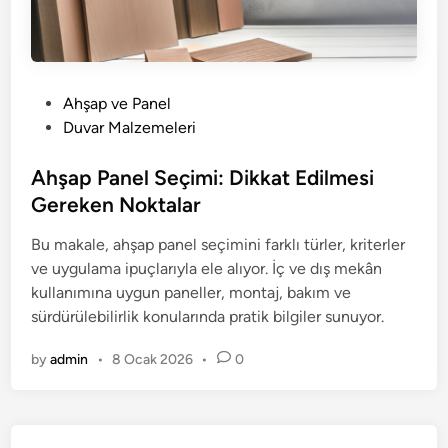
P
Ahşap ve Panel
o
Duvar Malzemeleri
s
t
Ahşap Panel Seçimi: Dikkat Edilmesi
e
Gereken Noktalar
d
Bu makale, ahşap panel seçimini farklı türler, kriterler
i
ve uygulama ipuçlarıyla ele alıyor. İç ve dış mekân
n
kullanımına uygun paneller, montaj, bakım ve
sürdürülebilirlik konularında pratik bilgiler sunuyor.
by
admin
•
8 Ocak 2026
•
0