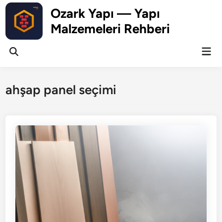
Skip
Ozark Yapı — Yapı
to
Malzemeleri Rehberi
content
Mai
Open
Men
Search
ahşap panel seçimi