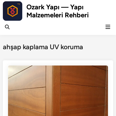
Skip
Ozark Yapı — Yapı
to
Malzemeleri Rehberi
content
Mai
Open
Men
Search
ahşap kaplama UV koruma