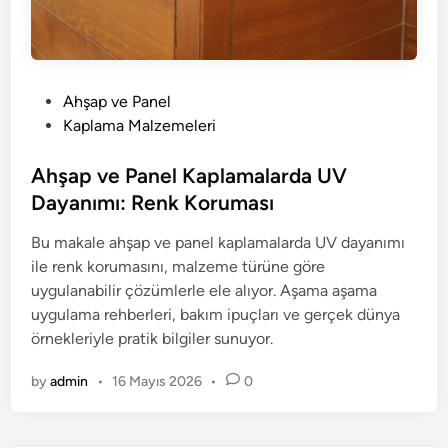
P
Ahşap ve Panel
o
Kaplama Malzemeleri
s
t
Ahşap ve Panel Kaplamalarda UV
e
Dayanımı: Renk Koruması
d
Bu makale ahşap ve panel kaplamalarda UV dayanımı
i
ile renk korumasını, malzeme türüne göre
n
uygulanabilir çözümlerle ele alıyor. Aşama aşama
uygulama rehberleri, bakım ipuçları ve gerçek dünya
örnekleriyle pratik bilgiler sunuyor.
by
admin
•
16 Mayıs 2026
•
0