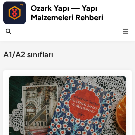
Skip
Ozark Yapı — Yapı
to
Malzemeleri Rehberi
content
Mai
Open
Men
Search
A1/A2 sınıfları