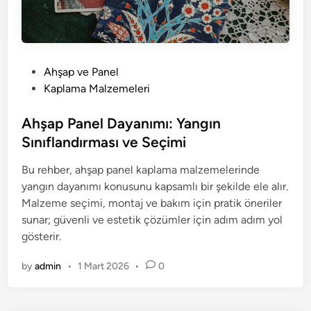
P
Ahşap ve Panel
o
Kaplama Malzemeleri
s
t
Ahşap Panel Dayanımı: Yangın
e
Sınıflandırması ve Seçimi
d
Bu rehber, ahşap panel kaplama malzemelerinde
i
yangın dayanımı konusunu kapsamlı bir şekilde ele alır.
n
Malzeme seçimi, montaj ve bakım için pratik öneriler
sunar; güvenli ve estetik çözümler için adım adım yol
gösterir.
by
admin
•
1 Mart 2026
•
0