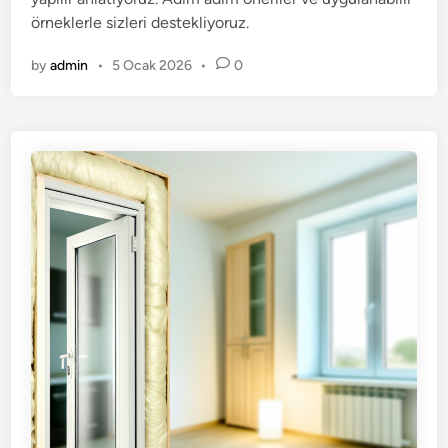
örneklerle sizleri destekliyoruz.
by
admin
•
5 Ocak 2026
•
0